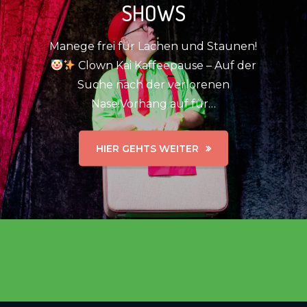
SHOWS
Manege frei für Lachen und Staunen!
Clown Kai Kaffeepause – Auf der
Suche nach der verlorenen
Nase!Vorhang auf für…
HIER GEHTS WEITER